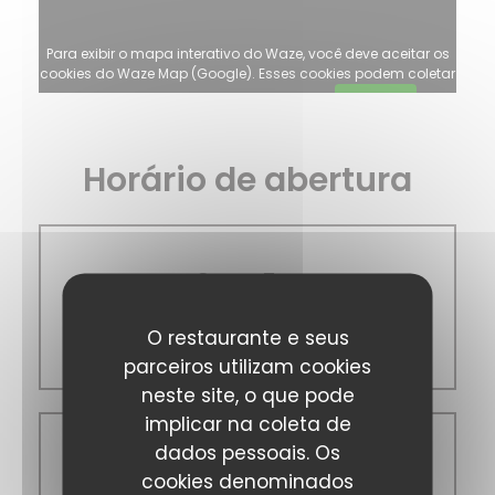
Para exibir o mapa interativo do Waze, você deve aceitar os
cookies do Waze Map (Google). Esses cookies podem coletar
dados de navegação e localização.
Autorizar
Horário de abertura
Seg
-
Ter
O restaurante e seus
Fechado
parceiros utilizam cookies
neste site, o que pode
implicar na coleta de
dados pessoais. Os
Qua
-
Sex
cookies denominados