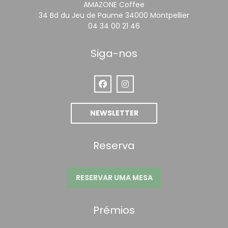
AMAZONE Coffee
((abre num
34 Bd du Jeu de Paume 34000 Montpellier
04 34 00 21 46
Siga-nos
Facebook ((abre numa nova janel
Instagram ((abre numa nova
NEWSLETTER
Reserva
RESERVAR UMA MESA
Prémios