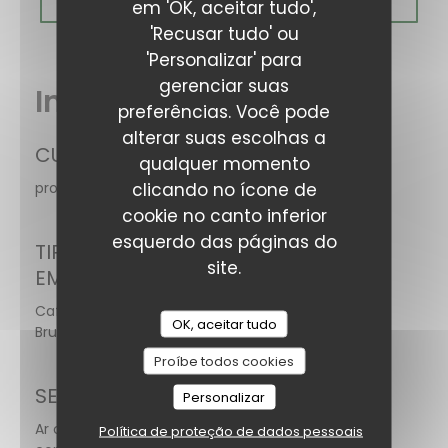
RESERVAR UMA MESA
em 'OK, aceitar tudo',
'Recusar tudo' ou
'Personalizar' para
gerenciar suas
Informações gerais
preferências. Você pode
alterar suas escolhas a
CULINÁRIA
qualquer momento
clicando no ícone de
produtos frescos, Caseiro
cookie no canto inferior
esquerdo das páginas do
TIPO DE
site.
EMPRESA
Café - Restaurant -
OK, aceitar tudo
Brunch
Proíbe todos cookies
SERVIÇOS
Personalizar
Ar condicionado, Esplanada, Acesso para pessoas
Política de proteção de dados pessoais