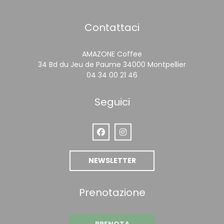
Contattaci
AMAZONE Coffee
((apre una
34 Bd du Jeu de Paume 34000 Montpellier
04 34 00 21 46
Seguici
Facebook ((apre una nuova finestr
Instagram ((apre una nuova 
NEWSLETTER
Prenotazione