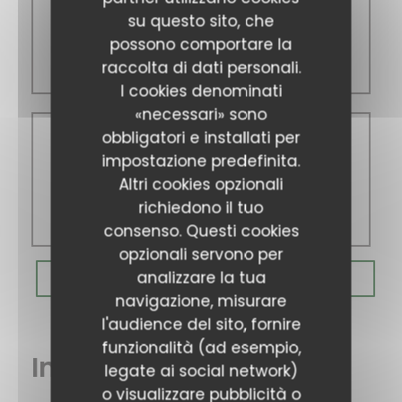
Sabato
su questo sito, che
possono comportare la
09:00 - 17:00
raccolta di dati personali.
I cookies denominati
«necessari» sono
obbligatori e installati per
Domenica
impostazione predefinita.
Altri cookies opzionali
richiedono il tuo
09:00 - 14:30
consenso. Questi cookies
opzionali servono per
analizzare la tua
PRENOTA
navigazione, misurare
l'audience del sito, fornire
funzionalità (ad esempio,
Informazioni pratiche
legate ai social network)
o visualizzare pubblicità o