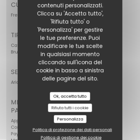
CUCINA
contenuti personalizzati.
Clicca su 'Accetta tutto',
Fresco, Fatto in casa
'Rifiuta tutto' o
'Personalizza' per gestire
TIPOLOGIA
le tue preferenze. Puoi
Café - Restaurant -
modificare le tue scelte
Brunch
in qualsiasi momento
cliccando sull'icona del
cookie in basso a sinistra
SERVIZI
delle pagine del sito.
Aria condizionata, Terrazzo, Accesso disabili
Ok, accetta tutto
METODO DI
Rifiuta tutti i cookie
PAGAMENTO
Personalizza
Apple Pay,
Contactless
Politica di protezione dei dati personali
Payment, Eurocard /
Politica di gestione dei cookie