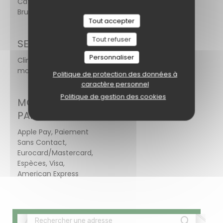
Café - Restaurant -
Brunch
Tout accepter
Tout refuser
SERVICES
Personnaliser
Climatisation, Terrasse, Accès aux personnes à
mobilité réduite
Politique de protection des données à
caractère personnel
Politique de gestion des cookies
MOYENS DE
PAIEMENT
Apple Pay, Paiement
Sans Contact,
Eurocard/Mastercard,
Espèces, Visa,
American Express