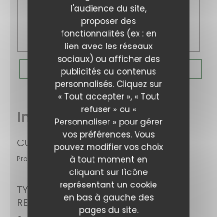
Dimanche
l'audience du site,
proposer des
fonctionnalités (ex : en
09h00 - 14h30
lien avec les réseaux
sociaux) ou afficher des
RÉSERVER
publicités ou contenus
personnalisés. Cliquez sur
« Tout accepter », « Tout
refuser » ou «
Infos pratiques
Personnaliser » pour gérer
vos préférences. Vous
CUISINE
pouvez modifier vos choix
à tout moment en
Produits frais, Fait maison
cliquant sur l'icône
représentant un cookie
TYPE DE
en bas à gauche des
RESTAURANT
pages du site.