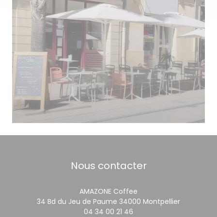
Nous contacter
AMAZONE Coffee
((ouvre un
34 Bd du Jeu de Paume 34000 Montpellier
04 34 00 21 46