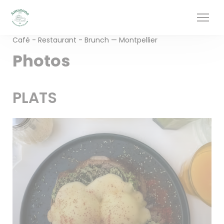
Personnalisation de vos choix en matière de cookies
Aller au contenu principal
Café - Restaurant - Brunch — Montpellier
Photos
PLATS